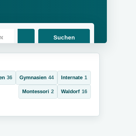
er Internat suchen
sland
Suchen
en
36
Gymnasien
44
Internate
1
Montessori
2
Waldorf
16