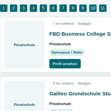
1
2
3
4
5
6
7
8
9
10
11
7 km entfernt
Stuttgart
FBD Business College St
Privatschule
Privatschule
Gymnasium / Abitur
Profil ansehen
8 km entfernt
Stuttgart
Galileo Grundschule Stu
Privatschule
Privatschule