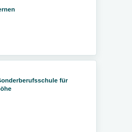
ernen
Sonderberufsschule für
höhe