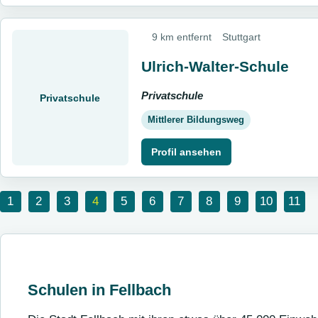
9 km entfernt
Stuttgart
Ulrich-Walter-Schule
Privatschule
Privatschule
Mittlerer Bildungsweg
Profil ansehen
1
2
3
4
5
6
7
8
9
10
11
Schulen in Fellbach