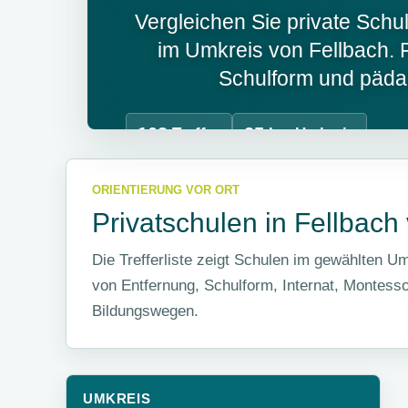
Vergleichen Sie private Schul
im Umkreis von Fellbach. F
Schulform und päda
103
25
Treffer
km Umkreis
ORIENTIERUNG VOR ORT
Privatschulen in Fellbach
Die Trefferliste zeigt Schulen im gewählten Um
von Entfernung, Schulform, Internat, Montessor
Bildungswegen.
UMKREIS