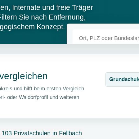
en, Internate und freie Träger
iltern Sie nach Entfernung,
gogischem Konzept.
Privatschule od
Ort, Postleitzahl oder Bunde
 vergleichen
Grundschul
kreis und hilft beim ersten Vergleich
i- oder Waldorfprofil und weiteren
103 Privatschulen in Fellbach