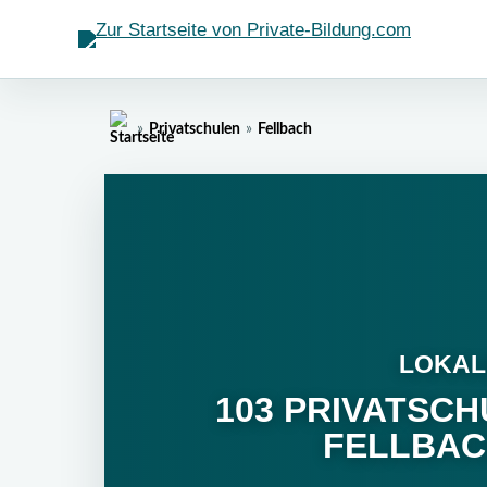
»
»
Privatschulen
Fellbach
Home
LOKAL
103 PRIVATSCH
FELLBA