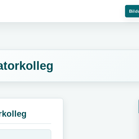
Bild
torkolleg
kolleg