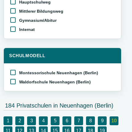
Hauptschulweg
Mittlerer Bildungsweg
Gymnasium/Abitur
Internat
SCHULMODELL
Montessorischule Neuenhagen (Berlin)
Waldorfschule Neuenhagen (Berlin)
184 Privatschulen in Neuenhagen (Berlin)
1
2
3
4
5
6
7
8
9
10
11
12
13
14
15
16
17
18
19