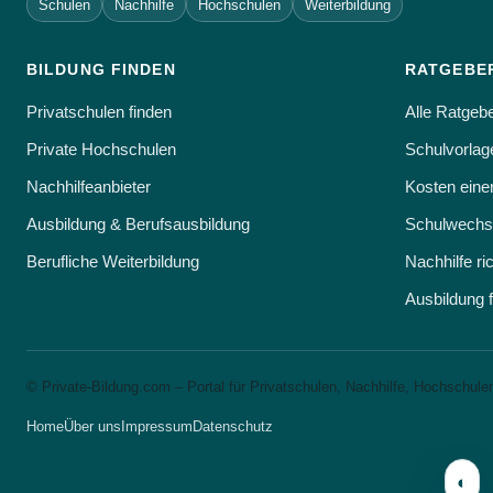
Schulen
Nachhilfe
Hochschulen
Weiterbildung
BILDUNG FINDEN
RATGEBE
Privatschulen finden
Alle Ratgeb
Private Hochschulen
Schulvorlage
Nachhilfeanbieter
Kosten eine
Ausbildung & Berufsausbildung
Schulwechse
Berufliche Weiterbildung
Nachhilfe ri
Ausbildung 
© Private-Bildung.com – Portal für Privatschulen, Nachhilfe, Hochschule
Home
Über uns
Impressum
Datenschutz
◐