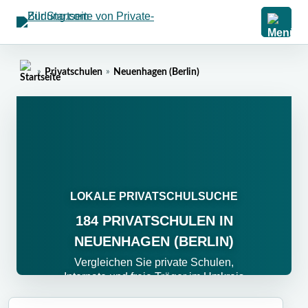
»
Privatschulen
»
Neuenhagen (Berlin)
Home
LOKALE PRIVATSCHULSUCHE
184 PRIVATSCHULEN IN
NEUENHAGEN (BERLIN)
Vergleichen Sie private Schulen,
Internate und freie Träger im Umkreis
von Neuenhagen (Berlin). Filtern Sie
nach Entfernung, Schulform und