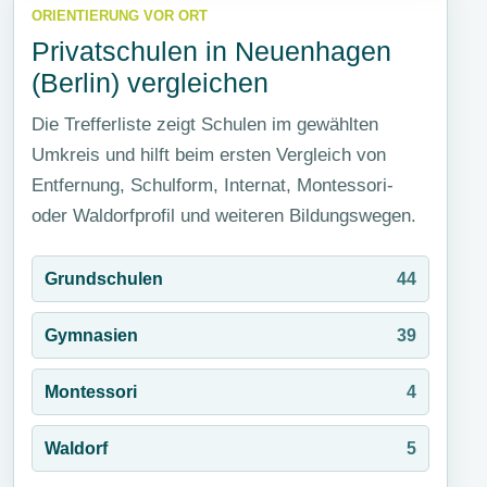
ORIENTIERUNG VOR ORT
pädagogischem Konzept.
Privatschulen in Neuenhagen
184
(Berlin) vergleichen
Treffer
Die Trefferliste zeigt Schulen im gewählten
25
km Umkreis
Umkreis und hilft beim ersten Vergleich von
Entfernung, Schulform, Internat, Montessori-
Privatschule oder Internat suchen
oder Waldorfprofil und weiteren Bildungswegen.
Ort, Postleitzahl oder Bundesland
Grundschulen
44
Gymnasien
39
Suchen
Montessori
4
Waldorf
5