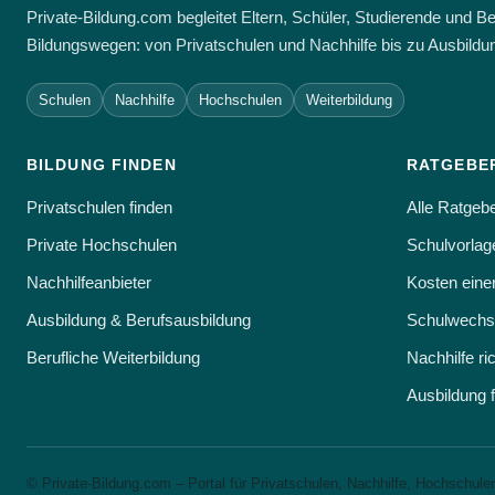
Private-Bildung.com begleitet Eltern, Schüler, Studierende und 
Bildungswegen: von Privatschulen und Nachhilfe bis zu Ausbildun
Schulen
Nachhilfe
Hochschulen
Weiterbildung
BILDUNG FINDEN
RATGEBE
Privatschulen finden
Alle Ratgeb
Private Hochschulen
Schulvorlage
Nachhilfeanbieter
Kosten eine
Ausbildung & Berufsausbildung
Schulwechse
Berufliche Weiterbildung
Nachhilfe ri
Ausbildung 
© Private-Bildung.com – Portal für Privatschulen, Nachhilfe, Hochschule